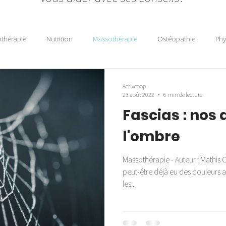
othérapie
Nutrition
Massothérapie
Ostéopathie
Phy
Activcoop
23 août 2022
6 min de lecture
Fascias : nos 
l'ombre
Massothérapie - Auteur : Mathis
peut-être déjà eu des douleurs a
les...