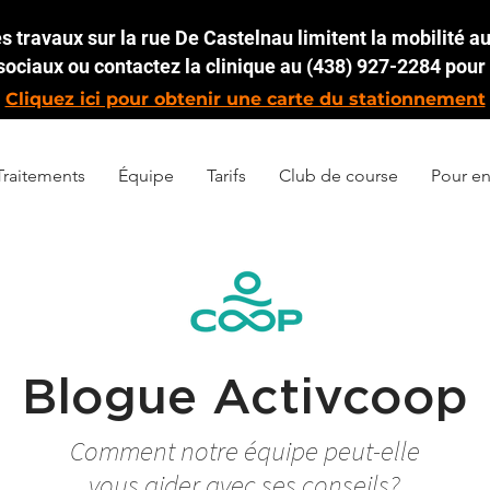
 travaux sur la rue De Castelnau limitent la mobilité aut
ociaux ou contactez la clinique au (438) 927-2284 pour 
Cliquez ici pour obtenir une carte du stationnement
Traitements
Équipe
Tarifs
Club de course
Pour en
Blogue Activcoop
Comment notre équipe peut-elle
vous aider avec ses conseils?