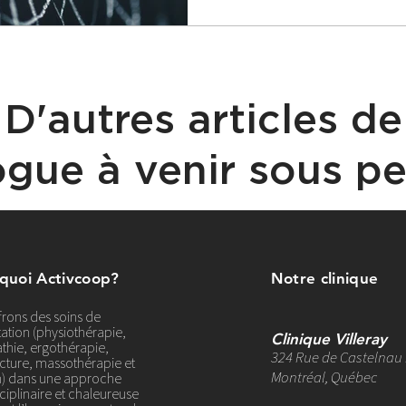
D'autres articles de
ogue à venir sous peu
 quoi Activcoop?
Notre clinique
frons des soins de
ation (physiothérapie,
Clinique Villeray
thie, ergothérapie,
324 Rue de Castelnau 
ture, massothérapie et
Montréal, Québec
on) dans une approche
ciplinaire et chaleureuse