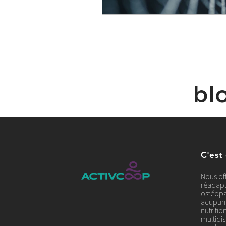
bl
C'est
Nous of
réadapt
ostéopa
acupunc
nutriti
multidis