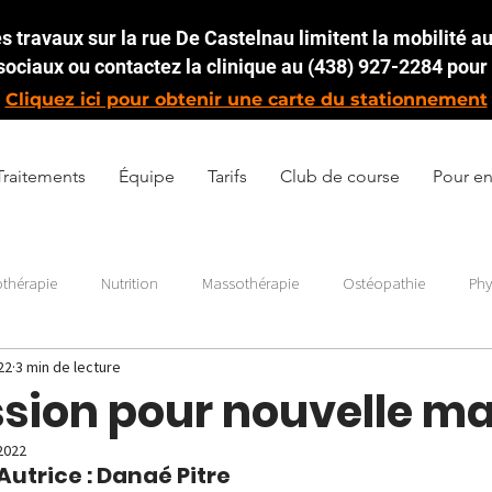
 travaux sur la rue De Castelnau limitent la mobilité aut
ociaux ou contactez la clinique au (438) 927-2284 pour 
Cliquez ici pour obtenir une carte du stationnement
Traitements
Équipe
Tarifs
Club de course
Pour en
othérapie
Nutrition
Massothérapie
Ostéopathie
Phy
22
3 min de lecture
sion pour nouvelle 
 2022
utrice : Danaé Pitre 