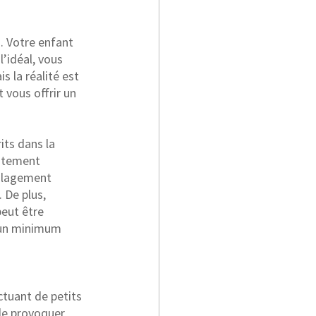
. Votre enfant 
’idéal, vous 
 la réalité est 
 vous offrir un 
its dans la 
aitement 
oulagement 
 De plus, 
eut être 
c un minimum 
ctuant de petits 
de provoquer 