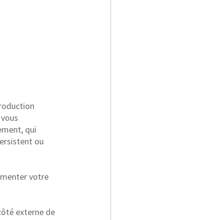
production 
 vous 
ement, qui 
ersistent ou 
gmenter votre 
 côté externe de 