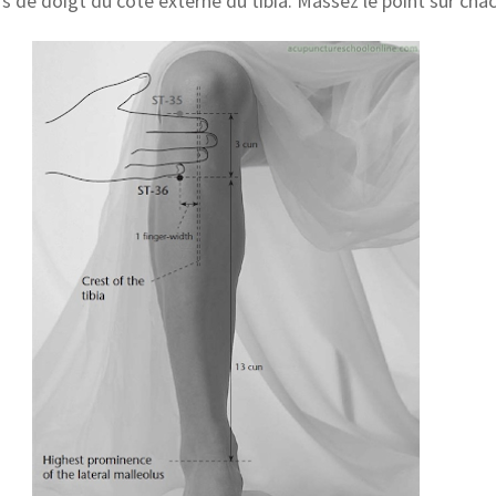
ers de doigt du côté externe du tibia. Massez le point sur ch