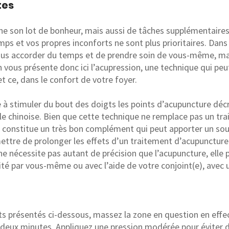
tes
ne son lot de bonheur, mais aussi de tâches supplémentaires
ps et vos propres inconforts ne sont plus prioritaires. Dans l
us accorder du temps et de prendre soin de vous-même, mais
 vous présente donc ici l’acupression, une technique qui peut
 ce, dans le confort de votre foyer.
 à stimuler du bout des doigts les points d’acupuncture décr
le chinoise. Bien que cette technique ne remplace pas un tr
ci constitue un très bon complément qui peut apporter un s
ttre de prolonger les effets d’un traitement d’acupuncture.
 nécessite pas autant de précision que l’acupuncture, elle p
cité par vous-même ou avec l’aide de votre conjoint(e), ave
ts présentés ci-dessous, massez la zone en question en effe
 deux minutes. Appliquez une pression modérée pour éviter 