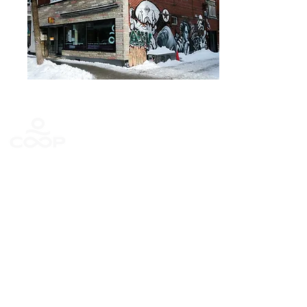
Activcoop, c'est 6
services de santé
complémentaires
Nous offrons des soins de réadaptation
(physiothérapie, ostéopathie, ergothérapie,
acupuncture, massothérapie et nutrition) dans une
approche multidisciplinaire et chaleureuse en plaçant
l’humain au centre de nos décisions. Nos services
sont offerts en clinique (Montréal), en virtuel et en
entreprise.