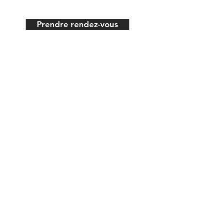
Prendre rendez-vous
L'équipe vous offre
ses services
En virtuel
En clinique
En entreprise
324 Rue de Castelnau Est