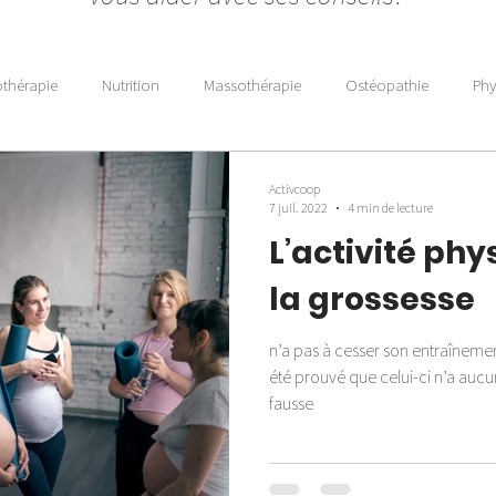
othérapie
Nutrition
Massothérapie
Ostéopathie
Phy
Activcoop
7 juil. 2022
4 min de lecture
L’activité ph
la grossesse
n’a pas à cesser son entraînemen
été prouvé que celui-ci n’a aucun
fausse