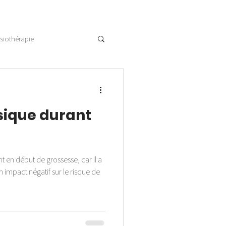
siothérapie
ysique durant
t en début de grossesse, car il a
 impact négatif sur le risque de