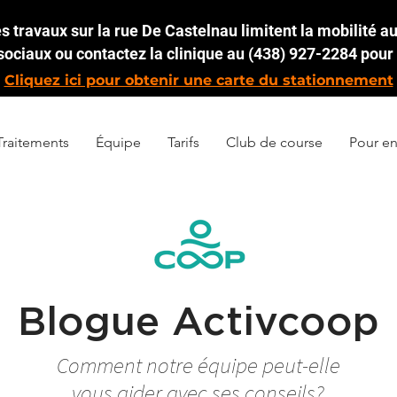
 travaux sur la rue De Castelnau limitent la mobilité aut
ociaux ou contactez la clinique au (438) 927-2284 pour 
Cliquez ici pour obtenir une carte du stationnement
Traitements
Équipe
Tarifs
Club de course
Pour en
Blogue Activcoop
Comment notre équipe peut-elle
vous aider avec ses conseils?