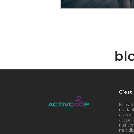
bl
C'est
Nous of
réadapt
ostéopa
acupunc
nutriti
multidis