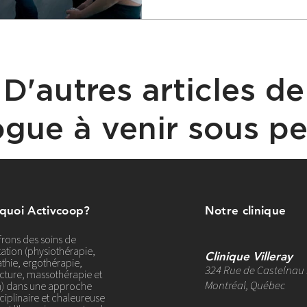
D'autres articles de
ogue à venir sous peu
 quoi Activcoop?
Notre clinique
frons des soins de
ation (physiothérapie,
Clinique Villeray
thie, ergothérapie,
324 Rue de Castelnau 
ture, massothérapie et
Montréal, Québec
on) dans une approche
ciplinaire et chaleureuse