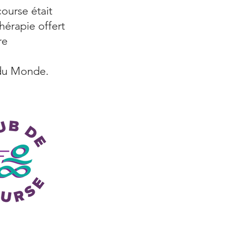
ourse était
hérapie offert
re
 du Monde.