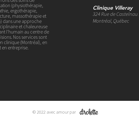
frons des soins de
ation (physiothérapie,
Clinique Villeray
thie, ergothérapie,
324 Rue de Castelnau 
ture, massothérapie et
Montréal, Québec
on) dans une approche
ciplinaire et chaleureuse
ant l’humain au centre de
sions. Nos services sont
en clinique (Montréal), en
et en entreprise.
© 2022 avec amour par