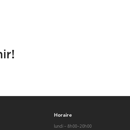
ir!
Horaire
lundi – 8h00–20h00