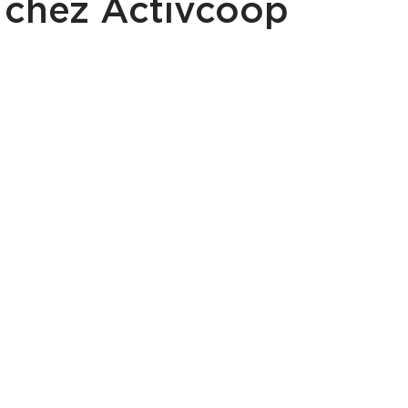
chez Activcoop
ent fait partie des valeurs centrales de notre
de notre clinique.
ntremise de notre comité Engagement Commun
s la possibilité de
collaborer avec des organis
un impact social et communautaire.
tien envers la clinique, c'est aussi offrir des c
e coût, des dons à des organismes autour de n
 de bénévolat pour nos employé.e.s, mais aussi
offerts gratuitement à
des populations vulnéra
situation de précarité.