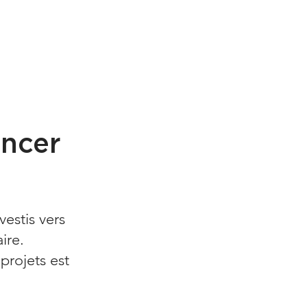
ancer
estis vers
ire.
projets est