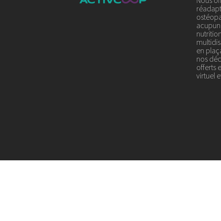
Nous of
réadapt
ostéopa
acupunc
nutriti
multidis
en plaç
nos déci
offerts 
virtuel 